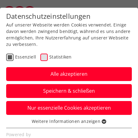
Zurück zur Newsübersicht
Datenschutzeinstellungen
Vorarlberger Tennisverband
Auf unserer Webseite werden Cookies verwendet. Einige
davon werden zwingend benötigt, während es uns andere
ermöglichen, Ihre Nutzererfahrung auf unserer Webseite
ÖTV-Davis-Cup-Team
zu verbessern.
schwer beeindruckt von
Essenziell
Statistiken
Besuch am Fliegerhorst
Alle akzeptieren
Brumowski
Speichern & schließen
Österreichs Herren wurde in
Langenlebarn ein spannender Einblick in
Nur essenzielle Cookies akzeptieren
die heimische Landesverteidigung
gewährt.
Weitere Informationen anzeigen
Essenziell
Verfasst von: Presseaussendung / Redaktion, 14.09.2022
Essenzielle Cookies werden für grundlegende
Powered by