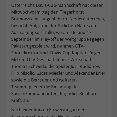
Österreichs Davis-Cup-Mannschaft hat diesen
Dieser Wert speichert Ihre Consent-
Mittwochvormittag den Fliegerhorst
Einstellungen. Unter anderem eine
zufällig generierte ID, für die
Brumowski in Langenlebarn, Niederösterreich,
Zweck
historische Speicherung Ihrer
besucht. Aufgrund der örtlichen Nähe zum
vorgenommen Einstellungen, falls der
Austragungsort Tulln, wo am 16. und 17.
Webseiten-Betreiber dies eingestellt
September im Play-off der Weltgruppe I gegen
hat.
Pakistan gespielt wird, nahmen ÖTV-
Sportdirektor und -Davis-Cup-Kapitän Jürgen
Melzer, ÖTV-Geschäftsführer Wirtschaft
Thomas Schweda, die Spieler Jurij Rodionov,
Filip Misolic, Lucas Miedler und Alexander Erler
sowie die Betreuer und weiteren
Teammitglieder die Einladung des
Kasernkommandanten, Brigadier Reinhard
Kraft, an.
Nach einer kurzen Einweisung in den
Fliegerhorst und in die Flieger- und