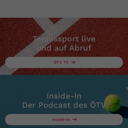
Tennissport live
und auf Abruf
ÖTV TV
Inside-In
Der Podcast des ÖTV
Inside-In