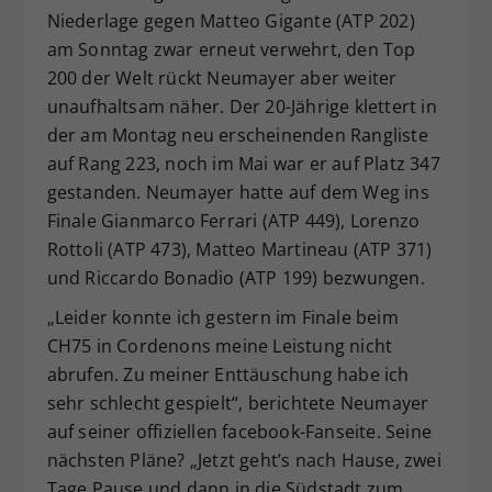
Niederlage gegen Matteo Gigante (ATP 202)
Dieser Wert speichert Ihre Consent-
am Sonntag zwar erneut verwehrt, den Top
Einstellungen. Unter anderem eine
zufällig generierte ID, für die
200 der Welt rückt Neumayer aber weiter
Zweck
historische Speicherung Ihrer
unaufhaltsam näher. Der 20-Jährige klettert in
vorgenommen Einstellungen, falls der
der am Montag neu erscheinenden Rangliste
Webseiten-Betreiber dies eingestellt
auf Rang 223, noch im Mai war er auf Platz 347
hat.
gestanden. Neumayer hatte auf dem Weg ins
Finale Gianmarco Ferrari (ATP 449), Lorenzo
Rottoli (ATP 473), Matteo Martineau (ATP 371)
und Riccardo Bonadio (ATP 199) bezwungen.
„Leider konnte ich gestern im Finale beim
CH75 in Cordenons meine Leistung nicht
abrufen. Zu meiner Enttäuschung habe ich
sehr schlecht gespielt“, berichtete Neumayer
auf seiner offiziellen facebook-Fanseite. Seine
nächsten Pläne? „Jetzt geht’s nach Hause, zwei
Tage Pause und dann in die Südstadt zum