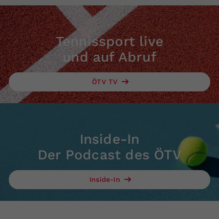
Tennissport live
und auf Abruf
ÖTV TV
Inside-In
Der Podcast des ÖTV
Inside-In