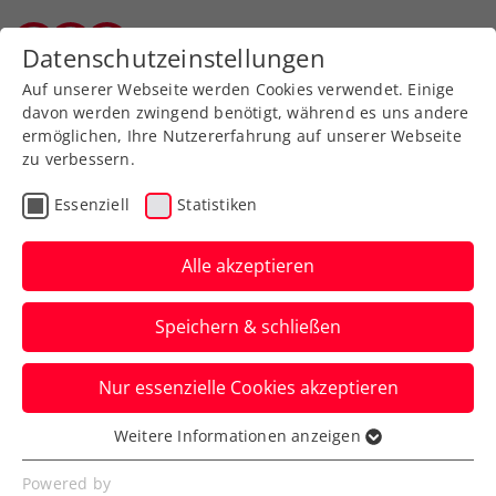
Zurück zur Newsübersicht
Datenschutzeinstellungen
Vorarlberger Tennisverband
Auf unserer Webseite werden Cookies verwendet. Einige
davon werden zwingend benötigt, während es uns andere
ermöglichen, Ihre Nutzererfahrung auf unserer Webseite
zu verbessern.
ATP
Essenziell
Statistiken
Neumayer bei Italien-
Challenger erst im Finale
Alle akzeptieren
gestoppt
Speichern & schließen
Der Staatsmeister nähert sich den Top
Nur essenzielle Cookies akzeptieren
200 der Welt an.
Weitere Informationen anzeigen
Verfasst von: , 13.08.2023
Essenziell
Essenzielle Cookies werden für grundlegende
Powered by