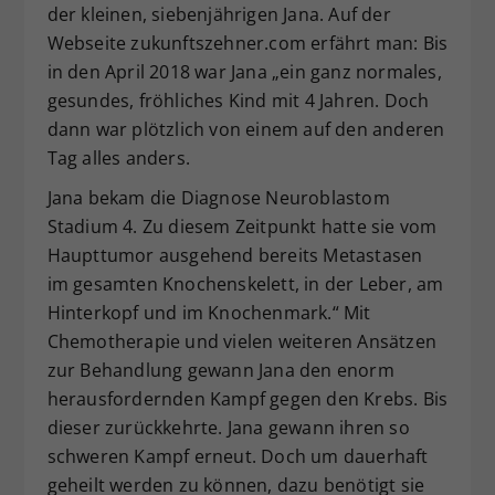
der kleinen, siebenjährigen Jana. Auf der
Dieser Wert speichert Ihre Consent-
Webseite zukunftszehner.com erfährt man: Bis
Einstellungen. Unter anderem eine
in den April 2018 war Jana „ein ganz normales,
zufällig generierte ID, für die
gesundes, fröhliches Kind mit 4 Jahren. Doch
Zweck
historische Speicherung Ihrer
vorgenommen Einstellungen, falls der
dann war plötzlich von einem auf den anderen
Webseiten-Betreiber dies eingestellt
Tag alles anders.
hat.
Jana bekam die Diagnose Neuroblastom
Stadium 4. Zu diesem Zeitpunkt hatte sie vom
Haupttumor ausgehend bereits Metastasen
im gesamten Knochenskelett, in der Leber, am
Hinterkopf und im Knochenmark.“ Mit
Chemotherapie und vielen weiteren Ansätzen
zur Behandlung gewann Jana den enorm
herausfordernden Kampf gegen den Krebs. Bis
dieser zurückkehrte. Jana gewann ihren so
schweren Kampf erneut. Doch um dauerhaft
geheilt werden zu können, dazu benötigt sie