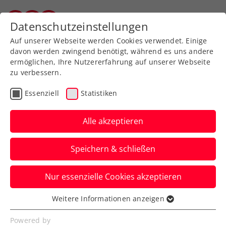
Zurück zur Newsübersicht
Datenschutzeinstellungen
Vorarlberger Tennisverband
Auf unserer Webseite werden Cookies verwendet. Einige
davon werden zwingend benötigt, während es uns andere
ermöglichen, Ihre Nutzererfahrung auf unserer Webseite
zu verbessern.
Verbands-Info
Essenziell
Statistiken
Leben retten – mit einem
Zukunftszehner für Jana
Alle akzeptieren
Das seit vier Jahren krebskranke Mädchen
Speichern & schließen
Jana braucht dringend die Hilfe von
Österreichs Tennis-Community.
Nur essenzielle Cookies akzeptieren
Verfasst von: Redaktion, 13.07.2022
Weitere Informationen anzeigen
Essenziell
Essenzielle Cookies werden für grundlegende
Powered by