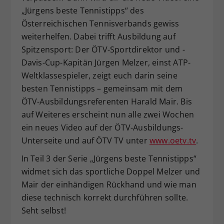
„Jürgens beste Tennistipps“ des
Dieser Wert speichert Ihre Consent-
Österreichischen Tennisverbands gewiss
Einstellungen. Unter anderem eine
zufällig generierte ID, für die
weiterhelfen. Dabei trifft Ausbildung auf
Zweck
historische Speicherung Ihrer
Spitzensport: Der ÖTV-Sportdirektor und -
vorgenommen Einstellungen, falls der
Davis-Cup-Kapitän Jürgen Melzer, einst ATP-
Webseiten-Betreiber dies eingestellt
Weltklassespieler, zeigt euch darin seine
hat.
besten Tennistipps – gemeinsam mit dem
ÖTV-Ausbildungsreferenten Harald Mair. Bis
auf Weiteres erscheint nun alle zwei Wochen
ein neues Video auf der ÖTV-Ausbildungs-
Unterseite und auf ÖTV TV unter
www.oetv.tv
.
In Teil 3 der Serie „Jürgens beste Tennistipps“
widmet sich das sportliche Doppel Melzer und
Mair der einhändigen Rückhand und wie man
diese technisch korrekt durchführen sollte.
Seht selbst!