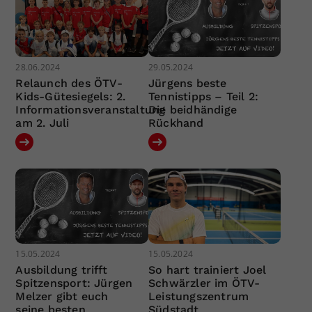
28.06.2024
29.05.2024
Relaunch des ÖTV-
Jürgens beste
Kids-Gütesiegels: 2.
Tennistipps – Teil 2:
Informationsveranstaltung
Die beidhändige
am 2. Juli
Rückhand
15.05.2024
15.05.2024
Ausbildung trifft
So hart trainiert Joel
Spitzensport: Jürgen
Schwärzler im ÖTV-
Melzer gibt euch
Leistungszentrum
seine besten
Südstadt