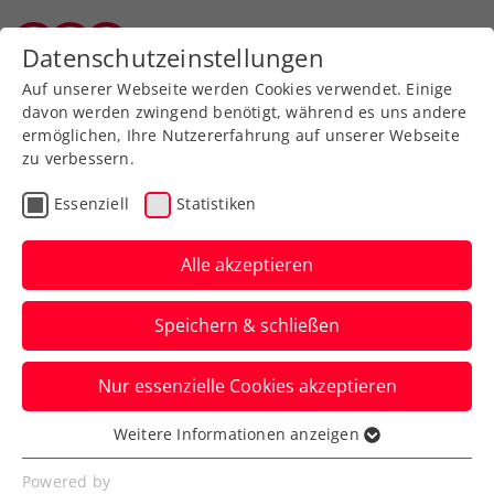
Zurück zur Newsübersicht
Datenschutzeinstellungen
Vorarlberger Tennisverband
Auf unserer Webseite werden Cookies verwendet. Einige
davon werden zwingend benötigt, während es uns andere
ermöglichen, Ihre Nutzererfahrung auf unserer Webseite
zu verbessern.
Ausbildung
Verbands-Info
Essenziell
Statistiken
Jürgens beste
Tennistipps – Teil 3: Die
Alle akzeptieren
einhändige Rückhand
Speichern & schließen
ÖTV-Sportdirektor Jürgen Melzer zeigt
Nur essenzielle Cookies akzeptieren
euch mit ÖTV-Ausbildungsreferent Harald
Mair die richtige Technik.
Weitere Informationen anzeigen
Essenziell
Verfasst von: Manuel Wachta, 12.06.2024
Essenzielle Cookies werden für grundlegende
Powered by