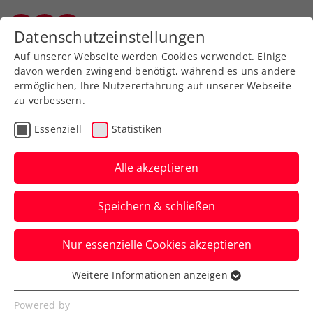
Zurück zur Newsübersicht
Datenschutzeinstellungen
Vorarlberger Tennisverband
Auf unserer Webseite werden Cookies verwendet. Einige
davon werden zwingend benötigt, während es uns andere
ermöglichen, Ihre Nutzererfahrung auf unserer Webseite
zu verbessern.
Billie Jean King Cup
Essenziell
Statistiken
Jubelströme in Rot-
weiß-rot: ÖTV-Damen
Alle akzeptieren
schaffen die
Speichern & schließen
Überraschung gegen
Lettland
Nur essenzielle Cookies akzeptieren
Weitere Informationen anzeigen
Melanie Klaffner / Sinja Kraus gewinnen
Essenziell
das Doppel und bringen Österreich
Essenzielle Cookies werden für grundlegende
Powered by