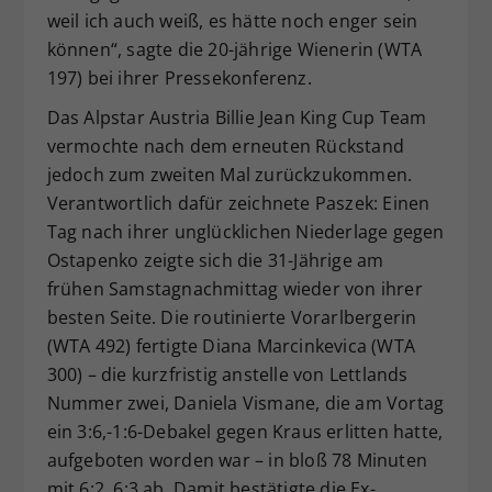
weil ich auch weiß, es hätte noch enger sein
können“, sagte die 20-jährige Wienerin (WTA
197) bei ihrer Pressekonferenz.
Das Alpstar Austria Billie Jean King Cup Team
vermochte nach dem erneuten Rückstand
jedoch zum zweiten Mal zurückzukommen.
Verantwortlich dafür zeichnete Paszek: Einen
Tag nach ihrer unglücklichen Niederlage gegen
Ostapenko zeigte sich die 31-Jährige am
frühen Samstagnachmittag wieder von ihrer
besten Seite. Die routinierte Vorarlbergerin
(WTA 492) fertigte Diana Marcinkevica (WTA
300) – die kurzfristig anstelle von Lettlands
Nummer zwei, Daniela Vismane, die am Vortag
ein 3:6,-1:6-Debakel gegen Kraus erlitten hatte,
aufgeboten worden war – in bloß 78 Minuten
mit 6:2, 6:3 ab. Damit bestätigte die Ex-