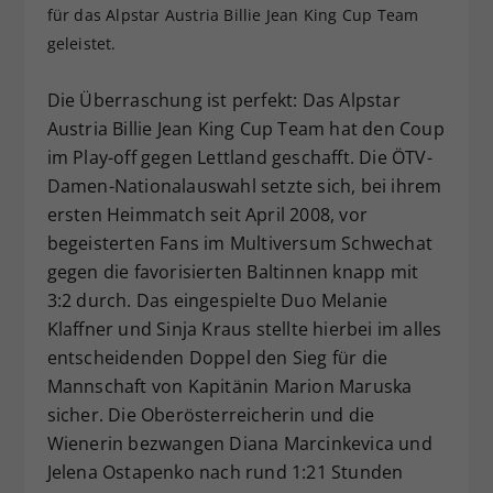
für das Alpstar Austria Billie Jean King Cup Team
Dieser Wert speichert Ihre Consent-
geleistet.
Einstellungen. Unter anderem eine
zufällig generierte ID, für die
Die Überraschung ist perfekt: Das Alpstar
Zweck
historische Speicherung Ihrer
vorgenommen Einstellungen, falls der
Austria Billie Jean King Cup Team hat den Coup
Webseiten-Betreiber dies eingestellt
im Play-off gegen Lettland geschafft. Die ÖTV-
hat.
Damen-Nationalauswahl setzte sich, bei ihrem
ersten Heimmatch seit April 2008, vor
begeisterten Fans im Multiversum Schwechat
gegen die favorisierten Baltinnen knapp mit
3:2 durch. Das eingespielte Duo Melanie
Klaffner und Sinja Kraus stellte hierbei im alles
entscheidenden Doppel den Sieg für die
Mannschaft von Kapitänin Marion Maruska
sicher. Die Oberösterreicherin und die
Wienerin bezwangen Diana Marcinkevica und
Jelena Ostapenko nach rund 1:21 Stunden