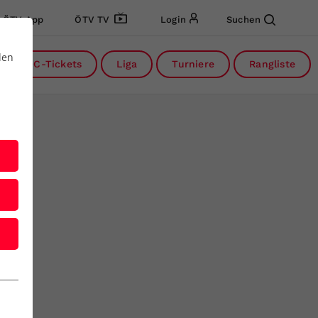
ÖTV App
ÖTV TV
Login
Suchen
den
DC-Tickets
Liga
Turniere
Rangliste