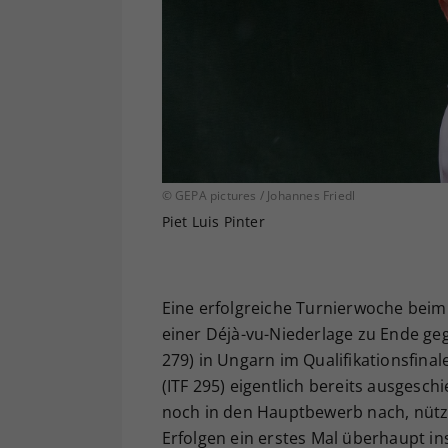
© GEPA pictures / Johannes Friedl
Piet Luis Pinter
Eine erfolgreiche Turnierwoche beim V
einer Déjà-vu-Niederlage zu Ende ge
279) in Ungarn im Qualifikationsfinal
(ITF 295) eigentlich bereits ausgesch
noch in den Hauptbewerb nach, nützt
Erfolgen ein erstes Mal überhaupt ins