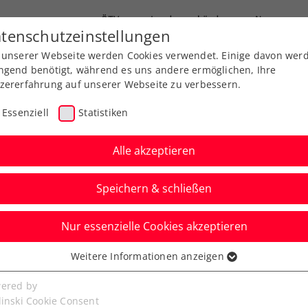
ÖTV
Landesverbände
News
tenschutzeinstellungen
 unserer Webseite werden Cookies verwendet. Einige davon wer
Ausbildung
Services
Über uns
ngend benötigt, während es uns andere ermöglichen, Ihre
zererfahrung auf unserer Webseite zu verbessern.
Essenziell
Statistiken
Alle akzeptieren
Speichern & schließen
Nur essenzielle Cookies akzeptieren
vár: Pinter mit Déjà-
Weitere Informationen anzeigen
ssenziell
erst im Halbfinale
senzielle Cookies werden für grundlegende Funktionen der
ered by
bseite benötigt. Dadurch ist gewährleistet, dass die Webseite
linski Cookie Consent