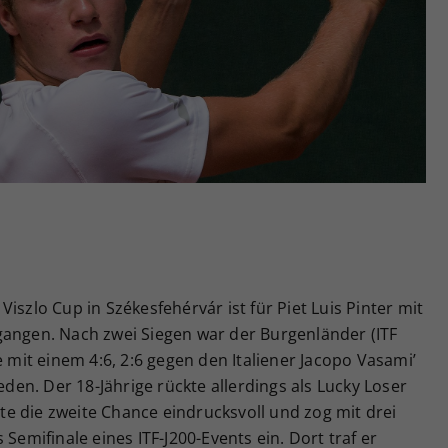
Zweck
generierte ID, für die historische Speicherung
Ihrer vorgenommen Einstellungen, falls der
Webseiten-Betreiber dies eingestellt hat.
iszlo Cup in Székesfehérvár ist für Piet Luis Pinter mit
gangen. Nach zwei Siegen war der Burgenländer (ITF
e mit einem 4:6, 2:6 gegen den Italiener Jacopo Vasami’
ieden. Der 18-Jährige rückte allerdings als Lucky Loser
e die zweite Chance eindrucksvoll und zog mit drei
 Semifinale eines ITF-J200-Events ein. Dort traf er