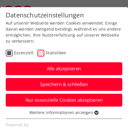
Zurück zur Newsübersicht
Datenschutzeinstellungen
Vorarlberger Tennisverband
Auf unserer Webseite werden Cookies verwendet. Einige
davon werden zwingend benötigt, während es uns andere
ermöglichen, Ihre Nutzererfahrung auf unserer Webseite
zu verbessern.
Vorarlberg
Essenziell
Statistiken
ITF-Juniors in Istanbul:
Emily Meyer gewinnt
Alle akzeptieren
ihren Auftakt
Speichern & schließen
Das ITF-Grade III-Turnier in Istanbul
Nur essenzielle Cookies akzeptieren
begann für Emily Meyer sehr
vielversprechend mit einem Sieg.
Weitere Informationen anzeigen
Essenziell
Verfasst von: Gerhard Nenning, 09.04.2019
Essenzielle Cookies werden für grundlegende
Powered by