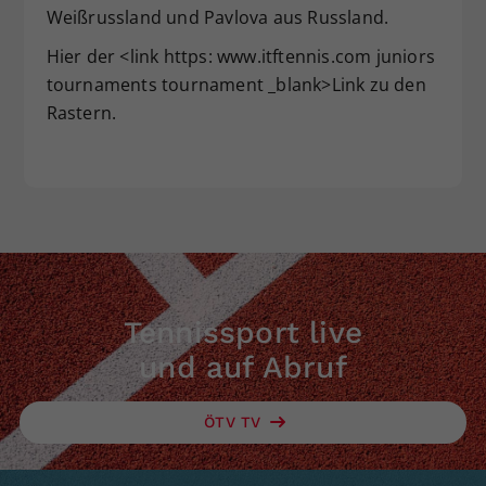
Weißrussland und Pavlova aus Russland.
Dieser Wert speichert Ihre Consent-
Einstellungen. Unter anderem eine
Hier der <link https: www.itftennis.com juniors
zufällig generierte ID, für die
tournaments tournament _blank>Link zu den
Zweck
historische Speicherung Ihrer
Rastern.
vorgenommen Einstellungen, falls der
Webseiten-Betreiber dies eingestellt
hat.
Tennissport live
und auf Abruf
ÖTV TV