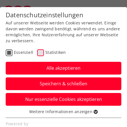
Zurück zur Newsübersicht
Datenschutzeinstellungen
Vorarlberger Tennisverband
Auf unserer Webseite werden Cookies verwendet. Einige
davon werden zwingend benötigt, während es uns andere
ermöglichen, Ihre Nutzererfahrung auf unserer Webseite
zu verbessern.
Liga
Verbands-Info
Essenziell
Statistiken
Hitzekonzept Digital
Campus Vorarlberg
Alle akzeptieren
Tennisliga
Speichern & schließen
Anbei speziell auf Grund der
Nur essenzielle Cookies akzeptieren
Wettersituation folgende Ergänzung zur
Digital Campus Vorarlberg Tennisliga...
Weitere Informationen anzeigen
Essenziell
Verfasst von: Evelyn Ratt-Nenning, 24.06.2026
Essenzielle Cookies werden für grundlegende
Powered by