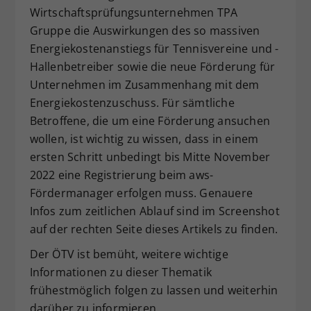
Wirtschaftsprüfungsunternehmen TPA
Dieser Wert speichert Ihre Consent-
Gruppe die Auswirkungen des so massiven
Einstellungen. Unter anderem eine
zufällig generierte ID, für die
Energiekostenanstiegs für Tennisvereine und -
Zweck
historische Speicherung Ihrer
Hallenbetreiber sowie die neue Förderung für
vorgenommen Einstellungen, falls der
Unternehmen im Zusammenhang mit dem
Webseiten-Betreiber dies eingestellt
Energiekostenzuschuss. Für sämtliche
hat.
Betroffene, die um eine Förderung ansuchen
wollen, ist wichtig zu wissen, dass in einem
ersten Schritt unbedingt bis Mitte November
2022 eine Registrierung beim aws-
Fördermanager erfolgen muss. Genauere
Infos zum zeitlichen Ablauf sind im Screenshot
auf der rechten Seite dieses Artikels zu finden.
Der ÖTV ist bemüht, weitere wichtige
Informationen zu dieser Thematik
frühestmöglich folgen zu lassen und weiterhin
darüber zu informieren.