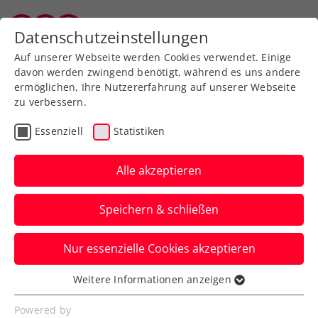
Zurück zur Newsübersicht
Datenschutzeinstellungen
Vorarlberger Tennisverband
Auf unserer Webseite werden Cookies verwendet. Einige
davon werden zwingend benötigt, während es uns andere
ermöglichen, Ihre Nutzererfahrung auf unserer Webseite
zu verbessern.
Verbands-Info
Essenziell
Statistiken
Energiekostenzuschuss:
Registrierung bis Mitte
Alle akzeptieren
November erforderlich
Speichern & schließen
Für alle Tennisvereine und
Nur essenzielle Cookies akzeptieren
Hallenbetreiber gibt es wichtige, neue
Informationen zum Thema Energiekosten.
Weitere Informationen anzeigen
Essenziell
Verfasst von: Manuel Wachta, 13.10.2022
Essenzielle Cookies werden für grundlegende
Powered by