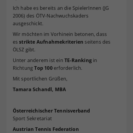
Dieser Wert speichert Ihre Consent-
Ich habe es bereits an die SpielerInnen (JG
Einstellungen. Unter anderem eine
2006) des ÖTV-Nachwuchskaders
zufällig generierte ID, für die
ausgeschickt.
Zweck
historische Speicherung Ihrer
vorgenommen Einstellungen, falls der
Wir möchten im Vorhinein betonen, dass
Webseiten-Betreiber dies eingestellt
es
strikte Aufnahmekriterien
seitens des
hat.
ÖLSZ gibt.
Unter anderem ist ein
TE-Ranking
in
Richtung
Top 100
erforderlich.
Mit sportlichen Grüßen,
Tamara Schandl, MBA
Österreichischer Tennisverband
Sport Sekretariat
Austrian Tennis Federation