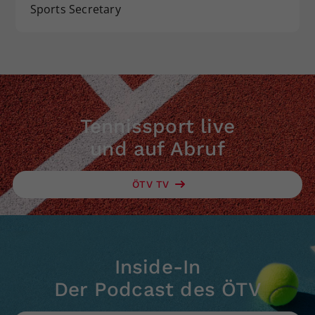
Sports Secretary
Tennissport live
und auf Abruf
ÖTV TV
Inside-In
Der Podcast des ÖTV