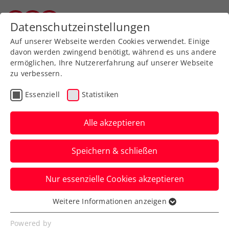
Zurück zur Newsübersicht
Datenschutzeinstellungen
Vorarlberger Tennisverband
Auf unserer Webseite werden Cookies verwendet. Einige
davon werden zwingend benötigt, während es uns andere
ermöglichen, Ihre Nutzererfahrung auf unserer Webseite
zu verbessern.
Verbands-Info
Essenziell
Statistiken
Einladung Tag der offenen
Tür in der Südstadt
Alle akzeptieren
Hier eine Information des ÖTV über einen
Speichern & schließen
Tag der offenen Tür im ÖLSZ in der
Südstadt, welche wir gerne weiterleiten.
Nur essenzielle Cookies akzeptieren
Verfasst von: Gerhard Nenning, 20.10.2019
Weitere Informationen anzeigen
Essenziell
Essenzielle Cookies werden für grundlegende
Powered by