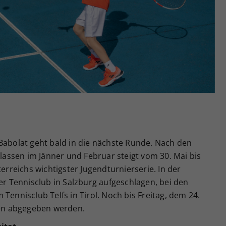
Zweck
generierte ID, für die historische Speicherung
Ihrer vorgenommen Einstellungen, falls der
Webseiten-Betreiber dies eingestellt hat.
Babolat geht bald in die nächste Runde. Nach den
klassen im Jänner und Februar steigt vom 30. Mai bis
terreichs wichtigster Jugendturnierserie. In der
ner Tennisclub in Salzburg aufgeschlagen, bei den
Tennisclub Telfs in Tirol. Noch bis Freitag, dem 24.
en abgegeben werden.