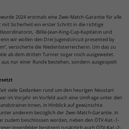
wurde 2024 erstmals eine Zwei-Match-Garantie für alle
mit Sicherheit ein erster Schritt in die richtige
koordinatorin, -Billie-Jean-King-Cup-Kapitänin und
enn wir wollen den Drei Jugendcircuit presented by
n“, versicherte die Niederösterreicherin. Um das zu
ntie ab dem dritten Turnier sogar noch ausgeweitet.
r aus nur einer Runde bestehen, sondern ausgespielt
esetzt
Zeit viele Gedanken rund um den heurigen Neustart
war im Vorjahr im Vorfeld auch eine Umfrage unter den
andstrainer:innen, in Hinblick auf gewünschte
nter anderem bezüglich der Zwei-Match-Garantie. In
war zudem beschlossen worden, neben den ÖTV-Kat.-1-
hmer:innenfelder besitzen) zusätzlich auch ÖTV-Kat.-2-