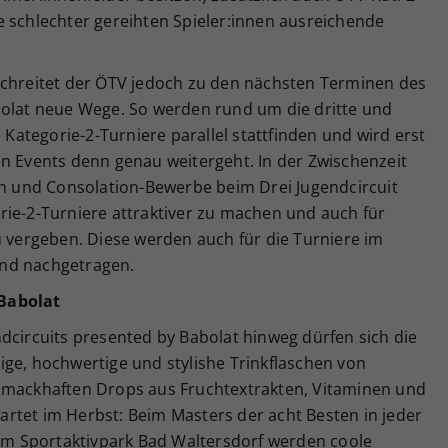
e schlechter gereihten Spieler:innen ausreichende
schreitet der ÖTV jedoch zu den nächsten Terminen des
bolat neue Wege. So werden rund um die dritte und
e Kategorie-2-Turniere parallel stattfinden und wird erst
en Events denn genau weitergeht. In der Zwischenzeit
nen und Consolation-Bewerbe beim Drei Jugendcircuit
rie-2-Turniere attraktiver zu machen und auch für
u vergeben. Diese werden auch für die Turniere im
nd nachgetragen.
Babolat
dcircuits presented by Babolat hinweg dürfen sich die
ige, hochwertige und stylishe Trinkflaschen von
chmackhaften Drops aus Fruchtextrakten, Vitaminen und
rtet im Herbst: Beim Masters der acht Besten in jeder
 im Sportaktivpark Bad Waltersdorf werden coole