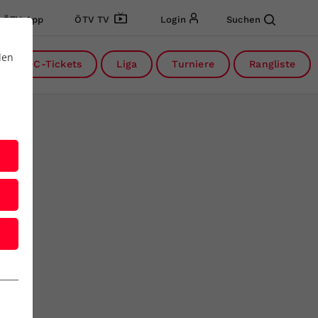
ÖTV App
ÖTV TV
Login
Suchen
den
DC-Tickets
Liga
Turniere
Rangliste