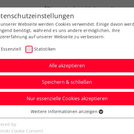
ÖTV
Landesverbände
News
tenschutzeinstellungen
 unserer Webseite werden Cookies verwendet. Einige davon wer
Ausbildung
Services
Über uns
ngend benötigt, während es uns andere ermöglichen, Ihre
zererfahrung auf unserer Webseite zu verbessern.
Essenziell
Statistiken
Alle akzeptieren
Speichern & schließen
Nur essenzielle Cookies akzeptieren
cuit presented by
Weitere Informationen anzeigen
ssenziell
uerungen in die
senzielle Cookies werden für grundlegende Funktionen der
ered by
bseite benötigt. Dadurch ist gewährleistet, dass die Webseite
linski Cookie Consent