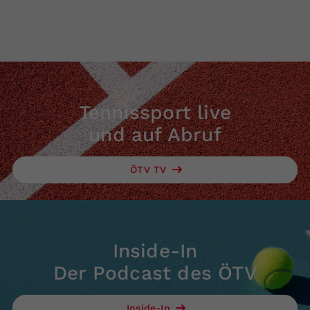
Tennissport live
und auf Abruf
ÖTV TV
Inside-In
Der Podcast des ÖTV
Inside-In