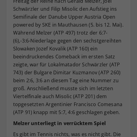
Freitag der Reihe nach Gerald Melzer, Joel
Dieser Wert speichert Ihre Consent-
Schwärzler und Filip Misolic den Aufstieg ins
Einstellungen. Unter anderem eine
Semifinale der Danube Upper Austria Open
zufällig generierte ID, für die
powered by SKE in Mauthausen (5. bis 12. Mai).
Zweck
historische Speicherung Ihrer
Während Melzer (ATP 497) trotz der 6:7-
vorgenommen Einstellungen, falls der
(6),-3:6-Niederlage gegen den sechstgereihten
Webseiten-Betreiber dies eingestellt
hat.
Slowaken Jozef Kovalik (ATP 160) ein
beeindruckendes Comeback im ersten Satz
zeigte, war für Lokalmatador Schwärzler (ATP
743) der Bulgare Dimitar Kuzmanov (ATP 260)
beim 2:6, 3:6 an diesem Tag eine Nummer zu
groß. Anschließend musste sich im letzten
Viertelfinale auch Misolic (ATP 201) dem
topgesetzten Argentinier Francisco Comesana
(ATP 91) knapp mit 5:7, 4:6 geschlagen geben.
Melzer unterliegt in verrücktem Spiel
Es gibt im Tennis nichts, was es nicht gibt. Die