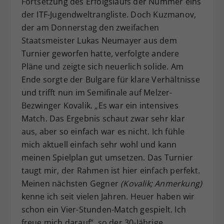
Fortsetzung des Erfolgslaufs der Nummer eins
der ITF-Jugendweltrangliste. Doch Kuzmanov,
der am Donnerstag den zweifachen
Staatsmeister Lukas Neumayer aus dem
Turnier geworfen hatte, verfolgte andere
Pläne und zeigte sich neuerlich solide. Am
Ende sorgte der Bulgare für klare Verhältnisse
und trifft nun im Semifinale auf Melzer-
Bezwinger Kovalik. „Es war ein intensives
Match. Das Ergebnis schaut zwar sehr klar
aus, aber so einfach war es nicht. Ich fühle
mich aktuell einfach sehr wohl und kann
meinen Spielplan gut umsetzen. Das Turnier
taugt mir, der Rahmen ist hier einfach perfekt.
Meinen nächsten Gegner
(Kovalik; Anmerkung)
kenne ich seit vielen Jahren. Heuer haben wir
schon ein Vier-Stunden-Match gespielt. Ich
freue mich darauf“, so der 30-Jährige.