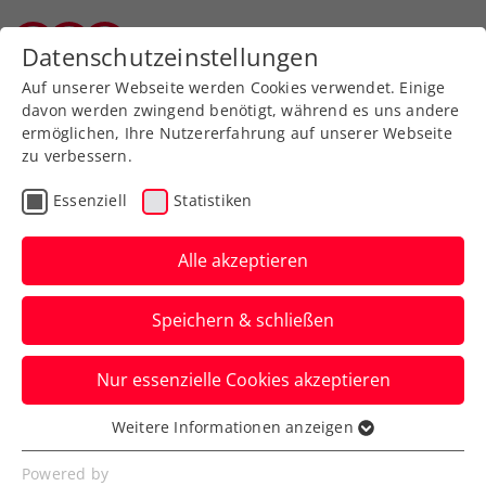
Zurück zur Newsübersicht
Datenschutzeinstellungen
Vorarlberger Tennisverband
Auf unserer Webseite werden Cookies verwendet. Einige
davon werden zwingend benötigt, während es uns andere
ermöglichen, Ihre Nutzererfahrung auf unserer Webseite
zu verbessern.
Turniere
ATP
Essenziell
Statistiken
Danube Upper Austria
Open powered by SKE:
Alle akzeptieren
Aus für Melzer,
Speichern & schließen
Schwärzler, Misolic
Nur essenzielle Cookies akzeptieren
Der ATP-100-Challenger in Mauthausen
geht ohne rot-weiß-rote Beteiligung ins
Weitere Informationen anzeigen
Essenziell
Finalwochenende.
Essenzielle Cookies werden für grundlegende
Powered by