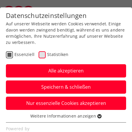
Zurück zur Newsübersicht
Datenschutzeinstellungen
Vorarlberger Tennisverband
Auf unserer Webseite werden Cookies verwendet. Einige
davon werden zwingend benötigt, während es uns andere
ermöglichen, Ihre Nutzererfahrung auf unserer Webseite
zu verbessern.
Liga
Kids & Jugend
Essenziell
Statistiken
Bundesmeisterschaften
im Tennisschulcup 2026:
Alle akzeptieren
Vorarlberg freut sich auf
Speichern & schließen
ein Tennisfest im
Montafon
Nur essenzielle Cookies akzeptieren
Weitere Informationen anzeigen
Von 14. bis 18. Juni 2026 wird das
Essenziell
Montafon zum Treffpunkt des
Essenzielle Cookies werden für grundlegende
Powered by