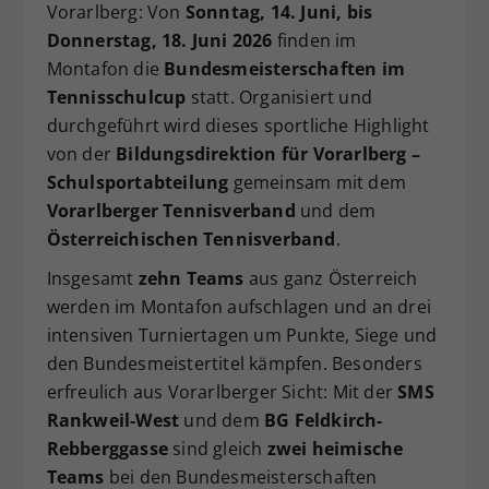
Vorarlberg: Von
Sonntag, 14. Juni, bis
Dieser Wert speichert Ihre Consent-
Donnerstag, 18. Juni 2026
finden im
Einstellungen. Unter anderem eine
Montafon die
Bundesmeisterschaften im
zufällig generierte ID, für die
Tennisschulcup
statt. Organisiert und
Zweck
historische Speicherung Ihrer
vorgenommen Einstellungen, falls der
durchgeführt wird dieses sportliche Highlight
Webseiten-Betreiber dies eingestellt
von der
Bildungsdirektion für Vorarlberg –
hat.
Schulsportabteilung
gemeinsam mit dem
Vorarlberger Tennisverband
und dem
Österreichischen Tennisverband
.
Insgesamt
zehn Teams
aus ganz Österreich
werden im Montafon aufschlagen und an drei
intensiven Turniertagen um Punkte, Siege und
den Bundesmeistertitel kämpfen. Besonders
erfreulich aus Vorarlberger Sicht: Mit der
SMS
Rankweil-West
und dem
BG Feldkirch-
Rebberggasse
sind gleich
zwei heimische
Teams
bei den Bundesmeisterschaften