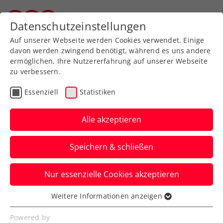
Zurück zur Newsübersicht
Datenschutzeinstellungen
Vorarlberger Tennisverband
Auf unserer Webseite werden Cookies verwendet. Einige
davon werden zwingend benötigt, während es uns andere
ermöglichen, Ihre Nutzererfahrung auf unserer Webseite
zu verbessern.
Bundesliga
Essenziell
Statistiken
Bundesliga Herren 35:
Julian Knowle mit TC St.
Alle akzeptieren
Johann im Finale
Speichern & schließen
Der Harder Julian Knowle steht mit
Nur essenzielle Cookies akzeptieren
seinem Bundesliga-Team im Finale um
das Play-Off-Herren 35...
Weitere Informationen anzeigen
Essenziell
Verfasst von: Gerhard Nenning, 20.09.2020
Essenzielle Cookies werden für grundlegende
Powered by