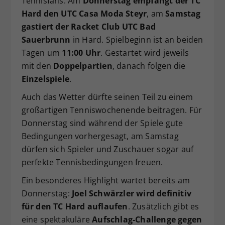
Tennisfans. Am
Donnerstag empfängt der TC
Dieser Wert speichert Ihre Consent-
Hard den UTC Casa Moda Steyr
, am
Samstag
Einstellungen. Unter anderem eine
gastiert der Racket Club UTC Bad
zufällig generierte ID, für die
Sauerbrunn
in Hard. Spielbeginn ist an beiden
Zweck
historische Speicherung Ihrer
Tagen um
11:00 Uhr
. Gestartet wird jeweils
vorgenommen Einstellungen, falls der
mit den
Doppelpartien
, danach folgen die
Webseiten-Betreiber dies eingestellt
Einzelspiele
.
hat.
Auch das Wetter dürfte seinen Teil zu einem
großartigen Tenniswochenende beitragen. Für
Donnerstag sind während der Spiele gute
Bedingungen vorhergesagt, am Samstag
dürfen sich Spieler und Zuschauer sogar auf
perfekte Tennisbedingungen freuen.
Ein besonderes Highlight wartet bereits am
Donnerstag:
Joel Schwärzler wird definitiv
für den TC Hard auflaufen
. Zusätzlich gibt es
eine spektakuläre
Aufschlag-Challenge gegen