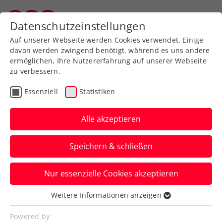
Zurück zur Newsübersicht
Datenschutzeinstellungen
Vorarlberger Tennisverband
Auf unserer Webseite werden Cookies verwendet. Einige
davon werden zwingend benötigt, während es uns andere
ermöglichen, Ihre Nutzererfahrung auf unserer Webseite
zu verbessern.
Allgemeine Klasse
Bundesliga
Essenziell
Statistiken
Bundesliga-Doppelpack
beim TC Hard: Tennis,
Alle akzeptieren
Highlights und Party-
Speichern & schließen
Stimmung
Nur essenzielle Cookies akzeptieren
Zwei Heimspiele, starke Gegner und ein
volles Rahmenprogramm.
Weitere Informationen anzeigen
Essenziell
Verfasst von: Evelyn Ratt-Nenning, 03.06.2026
Essenzielle Cookies werden für grundlegende
Powered by