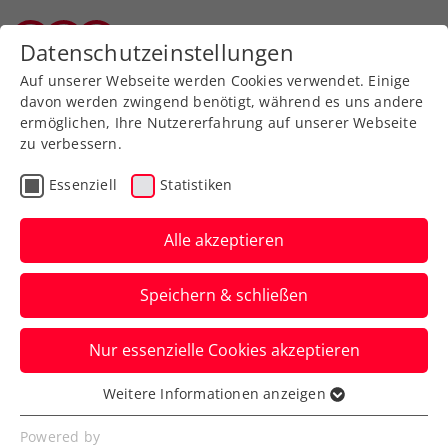
Zurück zur Newsübersicht
Datenschutzeinstellungen
Vorarlberger Tennisverband
Auf unserer Webseite werden Cookies verwendet. Einige
davon werden zwingend benötigt, während es uns andere
ermöglichen, Ihre Nutzererfahrung auf unserer Webseite
zu verbessern.
Vorarlberg
Campus & Profis
Essenziell
Statistiken
Brasilien: Julia Grabher
steht im Halbfinale von
Alle akzeptieren
Nächster Sieg für Julia Grabher (22 Jahre)
Speichern & schließen
im brasilianischen Campinas: Im
Viertelfinale bezwang sie in einem harten
Nur essenzielle Cookies akzeptieren
Match...
Weitere Informationen anzeigen
Essenziell
Verfasst von: Gerhard Nenning, 30.03.2019
Essenzielle Cookies werden für grundlegende
Powered by