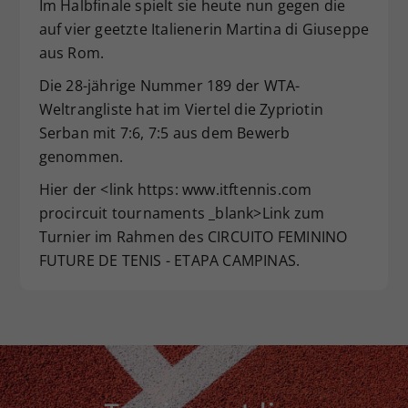
Im Halbfinale spielt sie heute nun gegen die
Dieser Wert speichert Ihre Consent-
auf vier geetzte Italienerin Martina di Giuseppe
Einstellungen. Unter anderem eine
aus Rom.
zufällig generierte ID, für die
Zweck
historische Speicherung Ihrer
Die 28-jährige Nummer 189 der WTA-
vorgenommen Einstellungen, falls der
Weltrangliste hat im Viertel die Zypriotin
Webseiten-Betreiber dies eingestellt
Serban mit 7:6, 7:5 aus dem Bewerb
hat.
genommen.
Hier der <link https: www.itftennis.com
procircuit tournaments _blank>Link zum
Turnier im Rahmen des CIRCUITO FEMININO
FUTURE DE TENIS - ETAPA CAMPINAS.