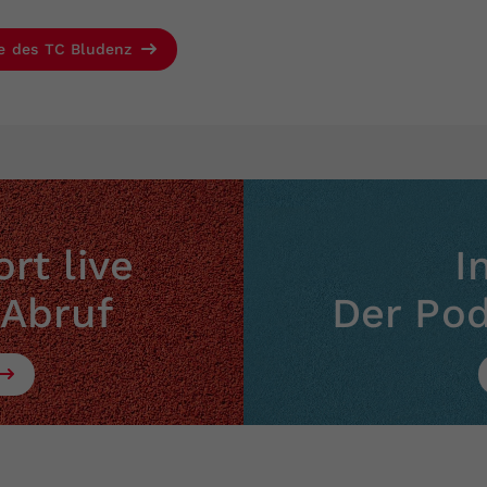
ge des TC Bludenz
rt live
I
 Abruf
Der Po