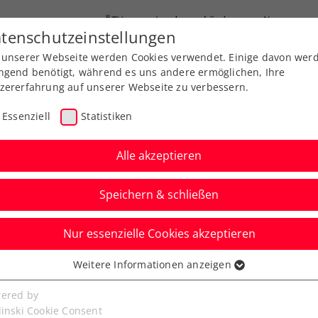
ÖTV
Landesverbände
News
tenschutzeinstellungen
 unserer Webseite werden Cookies verwendet. Einige davon wer
Ausbildung
Services
Über uns
ngend benötigt, während es uns andere ermöglichen, Ihre
zererfahrung auf unserer Webseite zu verbessern.
Essenziell
Statistiken
Alle akzeptieren
Speichern & schließen
Nur essenzielle Cookies akzeptieren
ean Junior Open:
Weitere Informationen anzeigen
ssenziell
chwuchs zu Gast beim
senzielle Cookies werden für grundlegende Funktionen der
ered by
bseite benötigt. Dadurch ist gewährleistet, dass die Webseite
linski Cookie Consent