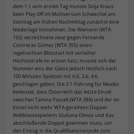
dem 1:1 vom ersten Tag musste Sinja Kraus
Dieser Wert speichert Ihre Consent-
beim Play-Off im Multiversum Schwechat am
Einstellungen. Unter anderem eine
zufällig generierte ID, für die
Sonntag am frühen Nachmittag zunächst eine
Zweck
historische Speicherung Ihrer
Niederlage hinnehmen. Die Wienerin (WTA
vorgenommen Einstellungen, falls der
192) verzeichnete zwar gegen Fernanda
Webseiten-Betreiber dies eingestellt
Contreras Gómez (WTA 355) einen
hat.
regelrechten Blitzstart mit verteilter
Höchststrafe im ersten Satz, musste sich der
Nummer eins der Gäste jedoch letztlich nach
100 Minuten Spielzeit mit 6:0, 2:6, 4:6
geschlagen geben. Die 2:1-Führung für Mexiko
bedeutet, dass Österreich das letzte Einzel
zwischen Tamira Paszek (WTA 388) und der im
Einzel nicht mehr WTA-gereihten Doppel-
Weltklassespielerin Giuliana Olmos und das
abschließende Doppel gewinnen muss, um
den Einzug in die Qualifikationsrunde zum