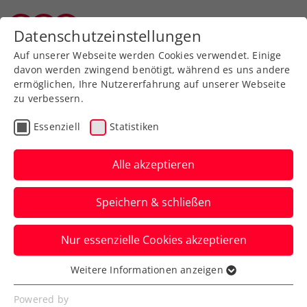
Zurück zur Newsübersicht
Datenschutzeinstellungen
Vorarlberger Tennisverband
Auf unserer Webseite werden Cookies verwendet. Einige
davon werden zwingend benötigt, während es uns andere
ermöglichen, Ihre Nutzererfahrung auf unserer Webseite
zu verbessern.
Billie Jean King Cup
Essenziell
Statistiken
Billie Jean King Cup:
Kraus unterliegt nach
Alle akzeptieren
Blitzstart – 2:1 für Mexiko
Speichern & schließen
Das ÖTV-Ass zieht im Einserduell gegen
Nur essenzielle Cookies akzeptieren
Fernanda Contreras Gómez in drei Sätzen
den Kürzeren.
Weitere Informationen anzeigen
Essenziell
Verfasst von: Manuel Wachta, 12.11.2023
Essenzielle Cookies werden für grundlegende
Powered by