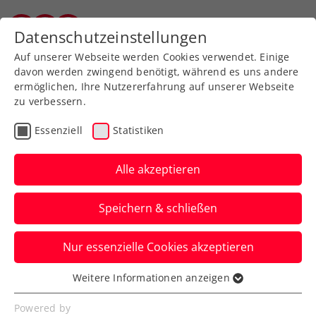
Zurück zur Newsübersicht
Datenschutzeinstellungen
Vorarlberger Tennisverband
Auf unserer Webseite werden Cookies verwendet. Einige
davon werden zwingend benötigt, während es uns andere
ermöglichen, Ihre Nutzererfahrung auf unserer Webseite
zu verbessern.
Kids & Jugend
Vorarlberg
Essenziell
Statistiken
BG Feldkirch siegt beim
Tennisschulcup 2022
Alle akzeptieren
Das Tennisteam vom Bundesgymnasium
Speichern & schließen
Feldkirch gewinnt die Vorarlberger
Vorausscheidung für den Wilson-
Nur essenzielle Cookies akzeptieren
Tennisschulcup 2022 auf der Anlage des
Weitere Informationen anzeigen
TC ESV Feldkirch.
Essenziell
Essenzielle Cookies werden für grundlegende
Powered by
Verfasst von: Markus Miglitsch, 14.05.2022