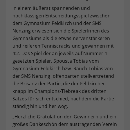
Dieser Wert speichert Ihre Consent-
In einem äußerst spannenden und
Einstellungen. Unter anderem eine
hochklassigen Entscheidungsspiel zwischen
zufällig generierte ID, für die
dem Gymnasium Feldkirch und der SMS
Zweck
historische Speicherung Ihrer
Nenzing erwiesen sich die SpielerInnen des
vorgenommen Einstellungen, falls der
Gymnasiums als die etwas nervenstärkeren
Webseiten-Betreiber dies eingestellt
hat.
und reiferen Tenniscracks und gewannen mit
4:2. Das Spiel der an jeweils auf Nummer 1
gesetzten Spieler, Spousta Tobias vom
Gymnasium Feldkirch bzw. Rauch Tobias von
der SMS Nenzing, offenbarten stellvertretend
die Brisanz der Partie, die der Feldkircher
knapp im Champions-Tiebreak des dritten
Satzes für sich entschied, nachdem die Partie
ständig hin und her wog.
„Herzliche Gratulation den Gewinnern und ein
großes Dankeschön dem austragenden Verein