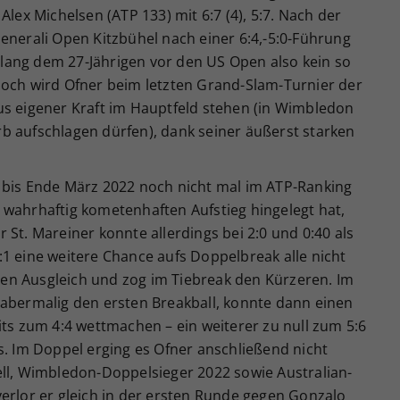
Alex Michelsen (ATP 133) mit 6:7 (4), 5:7. Nach der
enerali Open Kitzbühel nach einer 6:4,-5:0-Führung
lang dem 27-Jährigen vor den US Open also kein so
noch wird Ofner beim letzten Grand-Slam-Turnier der
us eigener Kraft im Hauptfeld stehen (in Wimbledon
b aufschlagen dürfen), dank seiner äußerst starken
 bis Ende März 2022 noch nicht mal im ATP-Ranking
 wahrhaftig kometenhaften Aufstieg hingelegt hat,
 St. Mareiner konnte allerdings bei 2:0 und 0:40 als
1 eine weitere Chance aufs Doppelbreak alle nicht
3 den Ausgleich und zog im Tiebreak den Kürzeren. Im
 abermalig den ersten Breakball, konnte dann einen
its zum 4:4 wettmachen – ein weiterer zu null zum 5:6
s. Im Doppel erging es Ofner anschließend nicht
ell, Wimbledon-Doppelsieger 2022 sowie Australian-
erlor er gleich in der ersten Runde gegen Gonzalo