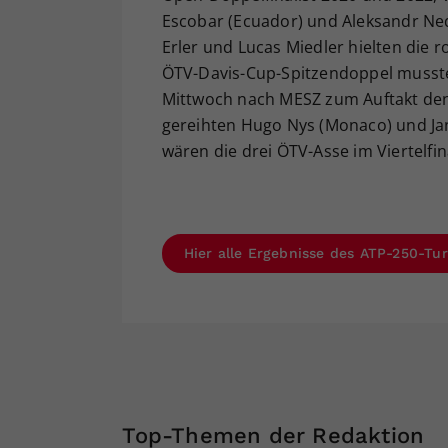
Escobar (Ecuador) und Aleksandr Ned
Erler und Lucas Miedler hielten die 
ÖTV-Davis-Cup-Spitzendoppel musste
Mittwoch nach MESZ zum Auftakt den 
gereihten Hugo Nys (Monaco) und Jan Z
wären die drei ÖTV-Asse im Viertelfi
Hier alle Ergebnisse des ATP-250-Tu
Top-Themen der Redaktion