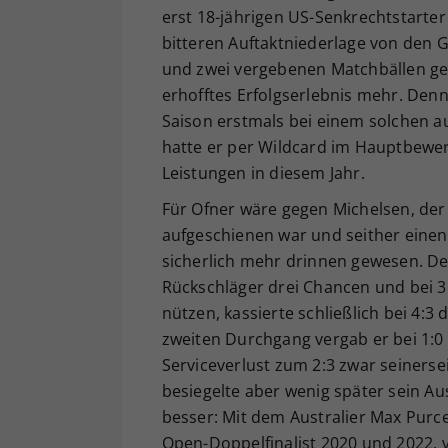
erst 18-jährigen US-Senkrechtstarter 
bitteren Auftaktniederlage von den G
und zwei vergebenen Matchbällen ge
erhofftes Erfolgserlebnis mehr. Den
Saison erstmals bei einem solchen a
hatte er per Wildcard im Hauptbewer
Leistungen in diesem Jahr.
Für Ofner wäre gegen Michelsen, der
aufgeschienen war und seither einen
sicherlich mehr drinnen gewesen. Der
Rückschläger drei Chancen und bei 3:
nützen, kassierte schließlich bei 4:
zweiten Durchgang vergab er bei 1:0
Serviceverlust zum 2:3 zwar seinerse
besiegelte aber wenig später sein Au
besser: Mit dem Australier Max Purc
Open-Doppelfinalist 2020 und 2022, v