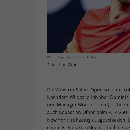
© GEPA pictures / Patrick Steiner
Sebastian Ofner
Die Winston-Salem Open sind aus rot-
Nachdem Wildcard-Inhaber Dominic T
und Manager Moritz Thiem) nicht zu s
auch Sebastian Ofner beim ATP-250-
New York frühzeitig ausgeschieden. D
einem Freilos zum Beginn, in der zw