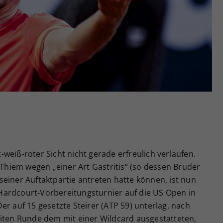
Zweck
generierte ID, für die historische Speicherung
Ihrer vorgenommen Einstellungen, falls der
Webseiten-Betreiber dies eingestellt hat.
weiß-roter Sicht nicht gerade erfreulich verlaufen.
hiem wegen „einer Art Gastritis“ (so dessen Bruder
einer Auftaktpartie antreten hatte können, ist nun
Hardcourt-Vorbereitungsturnier auf die US Open in
er auf 15 gesetzte Steirer (ATP 59) unterlag, nach
eiten Runde dem mit einer Wildcard ausgestatteten,