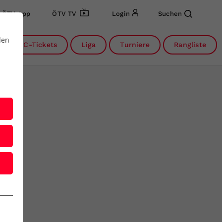
ÖTV App
ÖTV TV
Login
Suchen
den
DC-Tickets
Liga
Turniere
Rangliste