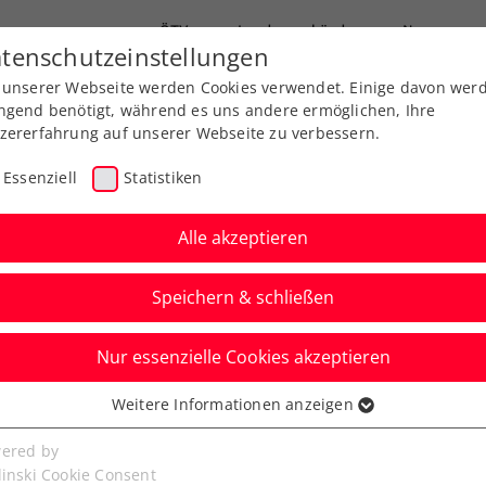
ÖTV
Landesverbände
News
tenschutzeinstellungen
 unserer Webseite werden Cookies verwendet. Einige davon wer
Ausbildung
Services
Über uns
ngend benötigt, während es uns andere ermöglichen, Ihre
zererfahrung auf unserer Webseite zu verbessern.
Essenziell
Statistiken
Alle akzeptieren
Speichern & schließen
Nur essenzielle Cookies akzeptieren
alem: Ofner ohne
Weitere Informationen anzeigen
ssenziell
s zu den US Open
senzielle Cookies werden für grundlegende Funktionen der
ered by
bseite benötigt. Dadurch ist gewährleistet, dass die Webseite
linski Cookie Consent