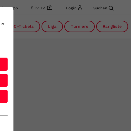
ÖTV App
ÖTV TV
Login
Suchen
den
DC-Tickets
Liga
Turniere
Rangliste