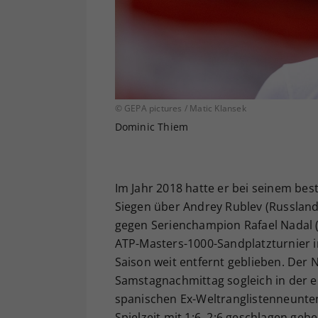
© GEPA pictures / Matic Klansek
Dominic Thiem
Im Jahr 2018 hatte er bei seinem be
Siegen über Andrey Rublev (Russland)
gegen Serienchampion Rafael Nadal (
ATP-Masters-1000-Sandplatzturnier 
Saison weit entfernt geblieben. Der 
Samstagnachmittag sogleich in der e
spanischen Ex-Weltranglistenneunten
Spielzeit mit 1:6, 2:6 geschlagen geb