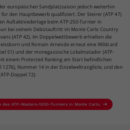
 der europäischen Sandplatzsaison jedoch weiterhin
 für den Hauptbewerb qualifiziert. Der Steirer (ATP 47)
chen Auftaktniederlage beim ATP-250-Turnier in
n bei seinem Debütauftritt im Monte Carlo Country
Evans (ATP 42). Im Doppelwettbewerb erhielten die
Weissborn und Romain Arneodo erneut eine Wildcard
el 51) und der monegassische Lokalmatador (ATP-
mit einem Protected Ranking am Start befindlichen
1276), Nummer 14 in der Einzelweltrangliste, und den
 (ATP-Doppel 72).
e des ATP-Masters-1000-Turniers in Monte Carlo.