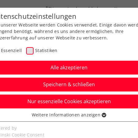
ÖTV
Landesverbände
News
tenschutzeinstellungen
 unserer Webseite werden Cookies verwendet. Einige davon wer
Ausbildung
Services
Über uns
ngend benötigt, während es uns andere ermöglichen, Ihre
zererfahrung auf unserer Webseite zu verbessern.
Essenziell
Statistiken
Alle akzeptieren
Speichern & schließen
Nur essenzielle Cookies akzeptieren
o: Nicht viel zu holen
Weitere Informationen anzeigen
ssenziell
r Qualifikation
senzielle Cookies werden für grundlegende Funktionen der
ered by
bseite benötigt. Dadurch ist gewährleistet, dass die Webseite
linski Cookie Consent