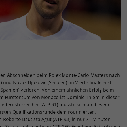
Zweck
generierte ID, für die historische Speicherung
Ihrer vorgenommen Einstellungen, falls der
Webseiten-Betreiber dies eingestellt hat.
sten Abschneiden beim Rolex Monte-Carlo Masters nach
 und Novak Djokovic (Serbien) im Viertelfinale erst
Spanien) verloren. Von einem ähnlichen Erfolg beim
im Fürstentum von Monaco ist Dominic Thiem in dieser
Niederösterreicher (ATP 91) musste sich an diesem
rsten Qualifikationsrunde dem routinierten,
 Roberto Bautista Agut (ATP 93) in nur 71 Minuten
en. Zuletzt hatte er beim ATP-250-Event von Estoril noch