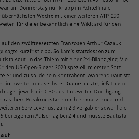
war am Donnerstag nur knapp im Achtelfinale
er übernächsten Woche mit einer weiteren ATP-250-
iter, für die er bekanntlich eine Wildcard für den
h auf den zwölftgesetzten Franzosen Arthur Cazaux
ge sagte kurzfristig ab. So kam’s stattdessen zum
tista Agut, in das Thiem mit einer 2:4-Bilanz ging. Viel
für den US-Open-Sieger 2020 speziell im ersten Satz
te er und zu solide sein Kontrahent. Während Bautista
en im zweiten und sechsten Game nützte, ließ Thiem
schläger jeweils ein 0:30 aus. Im zweiten Durchgang
ch raschem Breakrückstand noch einmal zurück und
 weiteren Serviceverlust zum 2:3 vergab er sowohl die
15 bei eigenem Aufschlag bei 2:4 und musste Bautista
n.
 auf