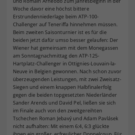
und Romain Arneodo zum Jahresbeginn in der
Dieser Wert speichert Ihre Consent-
Woche davor eine höchst bittere
Einstellungen. Unter anderem eine
Erstrundenniederlage beim ATP-100-
zufällig generierte ID, für die
Challenger auf Teneriffa hinnehmen müssen.
Zweck
historische Speicherung Ihrer
Beim zweiten Saisonturnier ist es für die
vorgenommen Einstellungen, falls der
beiden jetzt dafür umso besser gelaufen: Der
Webseiten-Betreiber dies eingestellt
hat.
Wiener hat gemeinsam mit dem Monegassen
am Sonntagnachmittag den ATP-125-
Hartplatz-Challenger in Ottignies-Louvain-la-
Neuve in Belgien gewonnen. Nach schon zuvor
überzeugenden Leistungen, mit zwei Zweisatz-
Siegen und einem knappen Halbfinalerfolg
gegen die beiden topgesetzten Niederländer
Sander Arends und David Pel, ließen sie sich
im Finale auch von den zweitgereihten
Tschechen Roman Jebavý und Adam Pavlásek
nicht aufhalten: Mit einem 6:4, 6:3 glückte
ihnen ein großer, erfreulicher Doppelcoup. Für