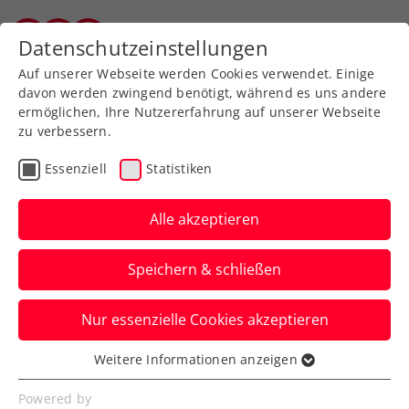
Zurück zur Newsübersicht
Datenschutzeinstellungen
Vorarlberger Tennisverband
Auf unserer Webseite werden Cookies verwendet. Einige
davon werden zwingend benötigt, während es uns andere
ermöglichen, Ihre Nutzererfahrung auf unserer Webseite
zu verbessern.
Turniere
Essenziell
Statistiken
ATP-Challenger Ottignies-
Louvain-la-Neuve:
Alle akzeptieren
Weissborn gelingt großer
Speichern & schließen
Doppelcoup
Nur essenzielle Cookies akzeptieren
Das ÖTV-Ass sichert sich in Belgien bei
einem großen ATP-125-Challenger den
Weitere Informationen anzeigen
Essenziell
Turniersieg.
Essenzielle Cookies werden für grundlegende
Powered by