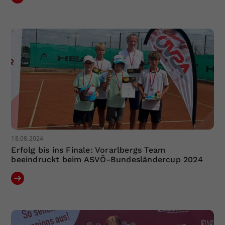
Dieser Wert speichert Ihre Consent-
Einstellungen. Unter anderem eine
zufällig generierte ID, für die
Zweck
historische Speicherung Ihrer
vorgenommen Einstellungen, falls der
Webseiten-Betreiber dies eingestellt
hat.
18.08.2024
Erfolg bis ins Finale: Vorarlbergs Team
beeindruckt beim ASVÖ-Bundesländercup 2024