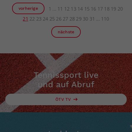
1
11
12
13
14
15
16
17
18
19
20
vorherige
21
22
23
24
25
26
27
28
29
30
31
110
nächste
Tennissport live
und auf Abruf
ÖTV TV