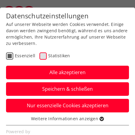
Datenschutzeinstellungen
Vorarlberger Tennisverband
Auf unserer Webseite werden Cookies verwendet. Einige
davon werden zwingend benötigt, während es uns andere
ermöglichen, Ihre Nutzererfahrung auf unserer Webseite
zu verbessern.
Aktuelle News
Essenziell
Statistiken
Alle akzeptieren
Speichern & schließen
Nur essenzielle Cookies akzeptieren
Weitere Informationen anzeigen
Essenziell
News filtern
Essenzielle Cookies werden für grundlegende
Powered by